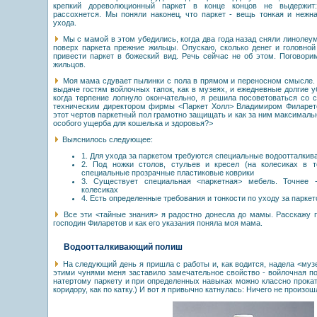
крепкий дореволюционный паркет в конце концов не выдержит:
рассохнется. Мы поняли наконец, что паркет - вещь тонкая и нежн
ухода.
Мы с мамой в этом убедились, когда два года назад сняли линолеум
поверх паркета прежние жильцы. Опускаю, сколько денег и головной
привести паркет в божеский вид. Речь сейчас не об этом. Поговори
жильцов.
Моя мама сдувает пылинки с пола в прямом и переносном смысле. 
выдаче гостям войлочных тапок, как в музеях, и ежедневные долгие уб
когда терпение лопнуло окончательно, я решила посоветоваться со
техническим директором фирмы <Паркет Холл> Владимиром Филарето
этот чертов паркетный пол грамотно защищать и как за ним максималь
особого ущерба для кошелька и здоровья?>
Выяснилось следующее:
1. Для ухода за паркетом требуются специальные водоотталки
2. Под ножки столов, стульев и кресел (на колесиках в т
специальные прозрачные пластиковые коврики
3. Существует специальная <паркетная> мебель. Точнее 
колесиках
4. Есть определенные требования и тонкости по уходу за парке
Все эти <тайные знания> я радостно донесла до мамы. Расскажу п
господин Филаретов и как его указания поняла моя мама.
Водоотталкивающий полиш
На следующий день я пришла с работы и, как водится, надела <муз
этими чунями меня заставило замечательное свойство - войлочная п
натертому паркету и при определенных навыках можно классно прока
коридору, как по катку.) И вот я привычно катнулась: Ничего не произош