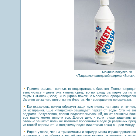
Мамина покупка №1.
<Пацифик> шведской фирмы <Бона>.
Присмотрелась - пол как-то подозрительно блестел. После непродо
выяснилось - днем она купила средство по уходу за паркетом по 
фирмы <Бона> (Bona). <Пацифик> похож на молочко и среди специали
Именно из-за него пол отлично блестит. Но - совершенно не скользит.
Как оказалось, полиш образует защитную пленку на паркете, точнее,
от истирания. Еще <Пацифик> защищает паркет от воды. Это не зна
ведрами. Безусловно, полиш водоотталкивающий, но от слишком боль
все равно может вспучиться. Другое дело - если плохо заделаны 
отлично защитит пол и не позволит просочиться воде (в разумных пред
из гостей опрокинет на пол рюмку водки или стакан сока) в щели между
Еще я узнала, что на три комнаты и коридор мама израсходовала п
испугалась, что уборка в нашей квартире вылетит в копеечку - лит