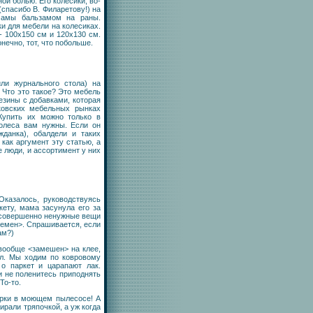
й болью. Его колесики, во-
(спасибо В. Филаретову!) на
мамы бальзамом на раны.
и для мебели на колесиках.
- 100х150 см и 120х130 см.
онечно, тот, что побольше.
ли журнального стола) на
 Что это такое? Это мебель
езины с добавками, которая
ковских мебельных рынках
Купить их можно только в
колеса вам нужны. Если он
жданка), обалдели и таких
 как аргумент эту статью, а
е люди, и ассортимент у них
казалось, руководствуясь
ету, мама засунула его за
 совершенно ненужные вещи
ремен>. Спрашивается, если
ам?)
вообще <замешен> на клее,
ол. Мы ходим по ковровому
о паркет и царапают лак.
и не поленитесь приподнять
То-то.
орки в моющем пылесосе! А
ирали тряпочкой, а уж когда