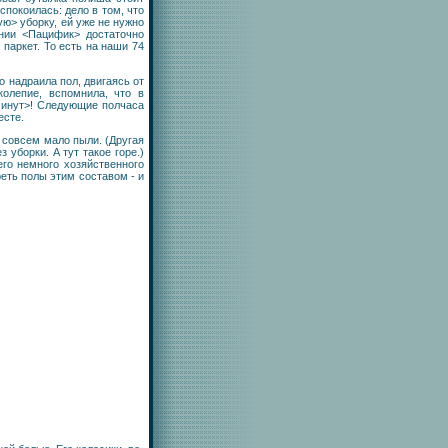
спокоилась: дело в том, что
ю> уборку, ей уже не нужно
нии <Пацифик> достаточно
паркет. То есть на наши 74
 надраила пол, двигаясь от
колепие, вспомнила, что в
 минут>! Следующие полчаса
есте.
 совсем мало пыли. (Другая
 уборки. А тут такое горе.)
его немного хозяйственного
еть полы этим составом - и