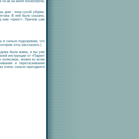
а та-ак на меня посмотрела,
аш дом - зона сухой уборки.
това. В ней было сказано,
д ним <преет>. Причем сам
рь я сильно подозреваю, что
 котором хочу рассказать.)
 дома была мама, и вы уже
моей инструкции от <Паркет
х колесиках, можно ко всем
чивания и перетаскивания
аз очень сильно пригодился