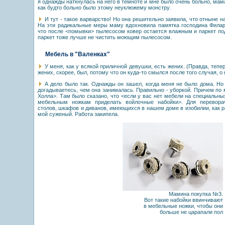
я однажды наткнулась на него в темноте и мне было очень больно, мам
как будто больно было этому неуклюжему монстру.
И тут - такое варварство! Но она решительно заявила, что отныне н
На эти радикальные меры маму вдохновила памятка господина Филаре
что после <помывки> пылесосом ковер остается влажным и паркет по
паркет тоже лучше не чистить моющим пылесосом.
Мебель в "Валенках"
У меня, как у всякой приличной девушки, есть жених. (Правда, тепе
жених, скорее, был, потому что он куда-то смылся после того случая, о
А дело было так. Однажды он зашел, когда меня не было дома. Но
догадываетесь, чем она занималась. Правильно - уборкой. Причем по 
Холла>. Там было сказано, что <если у вас нет мебели на специальны
мебельным ножкам приделать войлочные набойки>. Для перевора
столов, шкафов и диванов, имеющихся в нашем доме в изобилии, как р
мой суженый. Работа закипела.
Мамина покупка №3.
Вот такие набойки ввинчивают
в мебельные ножки, чтобы они
больше не царапали пол