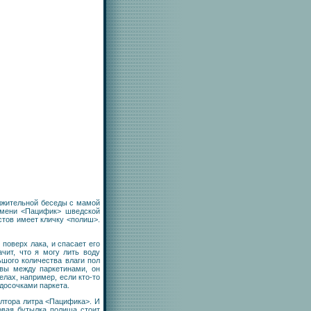
лжительной беседы с мамой
имени <Пацифик> шведской
стов имеет кличку <полиш>.
 поверх лака, и спасает его
чит, что я могу лить воду
шого количества влаги пол
швы между паркетинами, он
елах, например, если кто-то
 досочками паркета.
олтора литра <Пацифика>. И
ровая бутылка полиша стоит