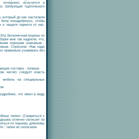
 почернеет, вспучится и
ая, требующая тщательного
, который до нас настелили
 боли понадобилось, чтобы
м о защите паркета от нас,
Эта бесконечная морока по
орки мне так надоели, что,
 своим хорошим знакомым -
вым. Спросила: <Как надо
но правильно ухаживать без
вающие составы - полиши
ом числе) следует класть
- мебель на специальных
том
одробнее, что имел в виду
ейные тапки>. (Смириться с
одошва отлично скользит по
титься по нашему длинному
ло - тапки не скользили.