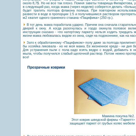
около 8,7$. Но не все так плохо. Помня заветы товарища Филаретова, у
в следующий раз, когда мама (через неделю) соберется делать <большу
будет тратить полтора флакона полиша. При повторном использова
развести в воде в пропорции 1:5 и получившимся раствором протереть 
м2 хватит одного граненого стакана <Пацифика> (250 гр.).
В тот день мама поработала ударно. Причем она сначала старательно
дверей к окну. А когда разогнулась и гордо окинула половое вели
инструкции сказано - <по натертому паркету нельзя ходить тридцать
жизни мама любовалась видом из окна, сидя на подоконнике, как на нас
Зато к обработанному <Пацификом> полу даже за полгода прилипнет
бы хозяйка ликовала - но не моя мама. Ее жизненное кредо - ни дня без
Для устранения пыли с пола надо взять ведро с водой, добавить в н
мыла, чтобы получился слабый щелочной раствор. Потом нежно протер
все!
Прозрачные коврики
Мамина покупка №2.
Этот коврик шведской фирмы <Таркетт>
защищает паркет от грубых колес мебели