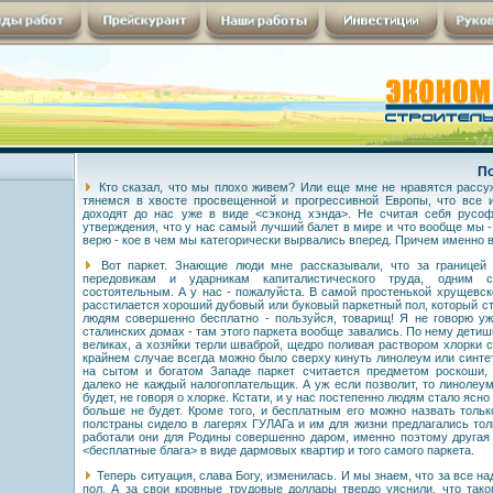
По
Кто сказал, что мы плохо живем? Или еще мне не нравятся рассуж
тянемся в хвосте просвещенной и прогрессивной Европы, что все 
доходят до нас уже в виде <сэконд хэнда>. Не считая себя русоф
утверждения, что у нас самый лучший балет в мире и что вообще мы -
верю - кое в чем мы категорически вырвались вперед. Причем именно 
Вот паркет. Знающие люди мне рассказывали, что за границей 
передовикам и ударникам капиталистического труда, одним
состоятельным. А у нас - пожалуйста. В самой простенькой хрущевс
расстилается хороший дубовый или буковый паркетный пол, который 
людям совершенно бесплатно - пользуйся, товарищ! Я не говорю у
сталинских домах - там этого паркета вообще завались. По нему детиш
великах, а хозяйки терли шваброй, щедро поливая раствором хлорки с 
крайнем случае всегда можно было сверху кинуть линолеум или синте
на сытом и богатом Западе паркет считается предметом роскоши, 
далеко не каждый налогоплательщик. А уж если позволит, то линолеу
будет, не говоря о хлорке. Кстати, и у нас постепенно людям стало ясн
больше не будет. Кроме того, и бесплатным его можно назвать только
полстраны сидело в лагерях ГУЛАГа и им для жизни предлагались толь
работали они для Родины совершенно даром, именно поэтому другая
<бесплатные блага> в виде дармовых квартир и того самого паркета.
Теперь ситуация, слава Богу, изменилась. И мы знаем, что за все над
пол. А за свои кровные трудовые доллары твердо уяснили, что так