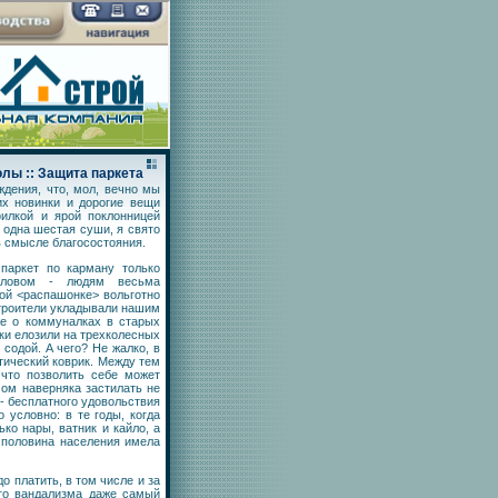
лы :: Защита паркета
дения, что, мол, вечно мы
их новинки и дорогие вещи
илкой и ярой поклонницей
 одна шестая суши, я свято
в смысле благосостояния.
паркет по карману только
 словом - людям весьма
кой <распашонке> вольготно
строители укладывали нашим
же о коммуналках в старых
ки елозили на трехколесных
содой. А чего? Не жалко, в
тический коврик. Между тем
что позволить себе может
мом наверняка застилать не
о - бесплатного удовольствия
 условно: в те годы, когда
ко нары, ватник и кайло, а
 половина населения имела
о платить, в том числе и за
ого вандализма даже самый