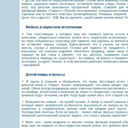
До сих пор кресло перед компьютерным столом было маминой головно
первых, царапали паркет, во-вторых, оставляли черные следы. Теперь 
полу под креслом красовался прозрачный коврик, ставший для 
Шведская фирма <Таркетт> (Tarkett) изготавливает специальные коврик
Сделаны они из мягкого пластика (поликарбоната). Размеры ковриков 
Цена того и другого - 50$. Как вы думаете, какой коврик купила мама? К
Мебель в паркетном исполнении
Тем счастливцам, у которых еще нет никакого кресла (стула и
колесиках, убедительно советую: купите их в <паркетном исполнении>.
на таких специальных колесиках для паркета: они сделаны из мягкой р
не оставляет черных следов. Единственное, что я узнала: на мос
кресла, стулья и журнальные столики для паркета не продаются. 
магазинах. Но сначала подробно объясните продавцу, какие такие 
таращит на вас глаза и уверяет, что вы, дескать, гражданин (гра
колесиков в природе не существует - во-первых, не верьте и покажите
во-вторых, уходите. Значит, в этом магазине работают непрогрессивны
- ерундовый.
Долой ковры и паласы
Я зашла в спальню и обнаружила, что палас бесследно исчез. О
добытой мною в <Паркет Холле> информацией, что ковер вредит парк
шкаф. (Меня всегда раздражала наша извечная привычка распихивать
по шкафам, антресолям и балконам до каких-то загадочных <лучших в
времена будут лучшими, на фиг тогда будет нужен весь этот старый хл
Большинство ковров - на грубой основе. А палас в нашей спальне 
который имеет неприятную особенность высыпаться из паласа на п
покрытию, а следовательно, крошки клея при каждом шаге трутся 
Последствия понятны. Если не верите - прямо сейчас бросьте журнал 
любимый синтетический паласик: видите, что стало с вашим паркетом? 
Мало того - мама выдрала <с мясом> кнопку функции влажной уб
ведь еще так недавно он был гордостью нашей семьи: его любовно прот