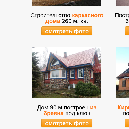
Строительство
каркасного
Пост
дома
260 м. кв.
6
смотреть фото
Дом 90 м построен
из
Кир
бревна
под ключ
по
смотреть фото