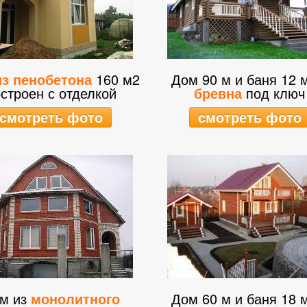
з пенобетона
160 м2
Дом 90 м и баня 12 
строен с отделкой
бревна
под ключ
смотреть фото
смотреть фото
м из
монолитного
Дом 60 м и баня 18 