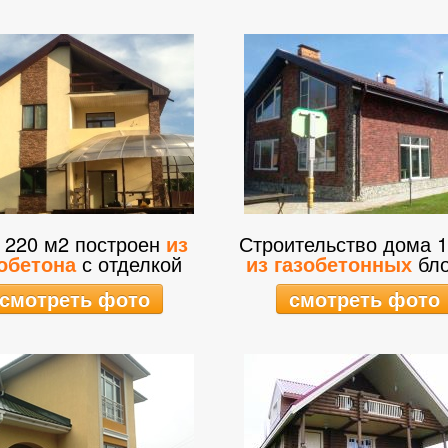
 220 м2 построен
из
Строительство дома 1
обетона
с отделкой
из газобетонных
бло
смотреть фото
смотреть фото