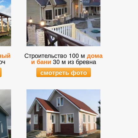
ный
Строительство 100 м
дома
юч
и бани
30 м из бревна
смотреть фото