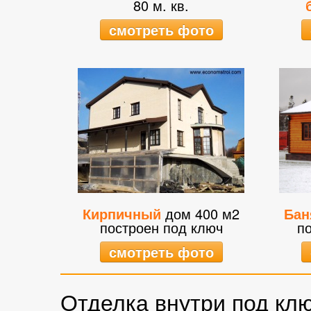
80 м. кв.
смотреть фото
Кирпичный
дом 400 м2
Бан
построен под ключ
п
смотреть фото
Отделка внутри под клю