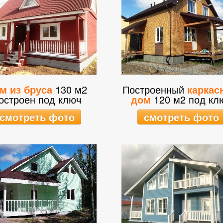
м из бруса
130 м2
Построенный
каркас
остроен под ключ
дом
120 м2 под кл
смотреть фото
смотреть фото