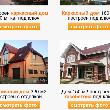
роен
каркасный дом
Каркасный дом
160
0 м. кв. под ключ
построен под клю
смотреть фото
смотреть фото
пичный дом
320 м2
Дом 150 м2 построе
строен с отделкой
газобетона
под кл
смотреть фото
смотреть фото