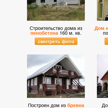
Строительство дома из
Дом и
пенобетона
160 м. кв.
по
смотреть фото
Построен дом из
бревна
До