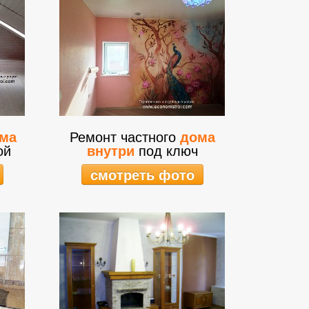
ома
Ремонт частного
дома
ой
внутри
под ключ
смотреть фото