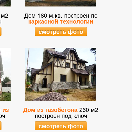
 м2
Дом 180 м.кв. построен по
ч
каркасной технологии
смотреть фото
н
из
Дом из газобетона
260 м2
юч
построен под ключ
смотреть фото