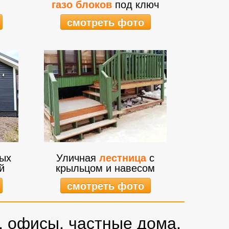
газо блоков
под ключ
смотреть фото
ых
Уличная
лестница
с
й
крыльцом и навесом
смотреть фото
, офисы, частные дома,