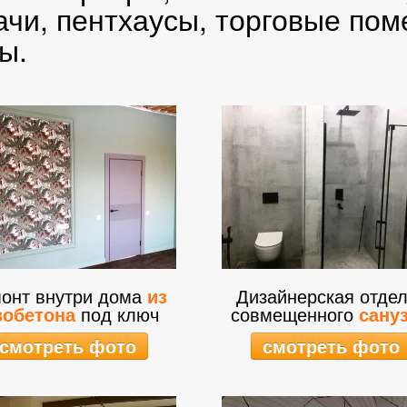
ачи, пентхаусы, торговые по
ы.
онт внутри дома
из
Дизайнерская отдел
зобетона
под ключ
совмещенного
сану
смотреть фото
смотреть фото