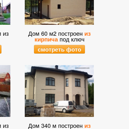
м из
Дом 60 м2 построен
из
кирпича
под ключ
смотреть фото
м из
Дом 340 м построен
из