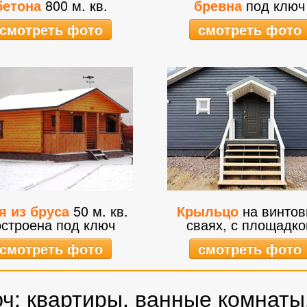
бетона
800 м. кв.
бревна
под ключ
смотреть фото
смотреть фото
я из бруса
50 м. кв.
Крыльцо
на винтов
остроена под ключ
сваях, с площадко
смотреть фото
смотреть фото
ч: квартиры, ванные комнаты