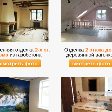
енняя отделка
2-х эт.
Отделка
2 этажа д
ома
из газобетона
деревянной вагонк
смотреть фото
смотреть фото